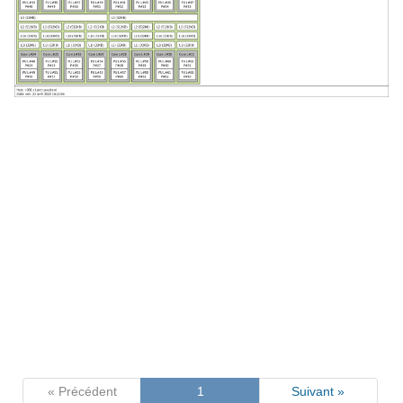
« Précédent
1
Suivant »